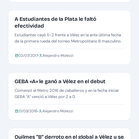
METRO CABALLEROS B
A Estudiantes de la Plata le faltó
efectividad
Estudiantes cayó 5-2 frente a Vélez en la ante última fecha
de la primera rueda del torneo Metropolitano B masculino.
02/07/2017
Alejandro Molezzi
METRO CABALLEROS A
GEBA «A» le ganó a Vélez en el debut
Comenzó el Metro 2016 de caballeros y en la fecha inicial
GEBA "A" venció a Vélez por 2 a 0.
21/03/2016
Alejandro Molezzi
PLAYOFF CABALLEROS B
Quilmes “B” derroto en el global a Vélez y se