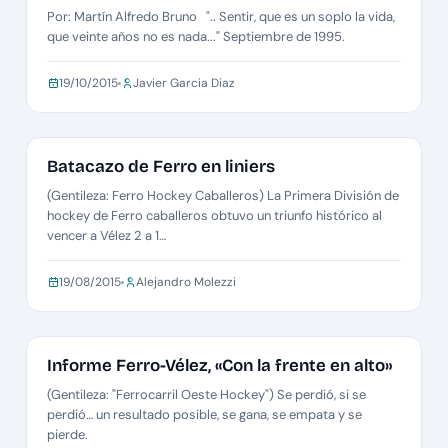
Por: Martín Alfredo Bruno ".. Sentir, que es un soplo la vida,
que veinte años no es nada..." Septiembre de 1995.
19/10/2015
Javier Garcia Diaz
METRO CABALLEROS B2
Batacazo de Ferro en liniers
(Gentileza: Ferro Hockey Caballeros) La Primera División de
hockey de Ferro caballeros obtuvo un triunfo histórico al
vencer a Vélez 2 a 1…
19/08/2015
Alejandro Molezzi
METRO CABALLEROS B
Informe Ferro-Vélez, «Con la frente en alto»
(Gentileza: "Ferrocarril Oeste Hockey") Se perdió, si se
perdió… un resultado posible, se gana, se empata y se
pierde.