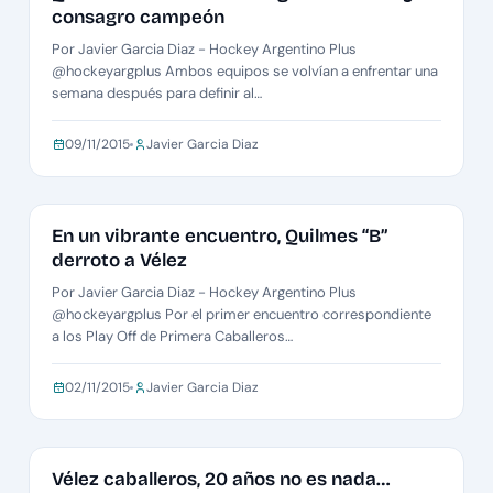
consagro campeón
Por Javier Garcia Diaz - Hockey Argentino Plus
@hockeyargplus Ambos equipos se volvían a enfrentar una
semana después para definir al…
09/11/2015
Javier Garcia Diaz
PLAY-OFF CABALLEROS B
En un vibrante encuentro, Quilmes “B”
derroto a Vélez
Por Javier Garcia Diaz - Hockey Argentino Plus
@hockeyargplus Por el primer encuentro correspondiente
a los Play Off de Primera Caballeros…
02/11/2015
Javier Garcia Diaz
EDITORIAL
Vélez caballeros, 20 años no es nada…