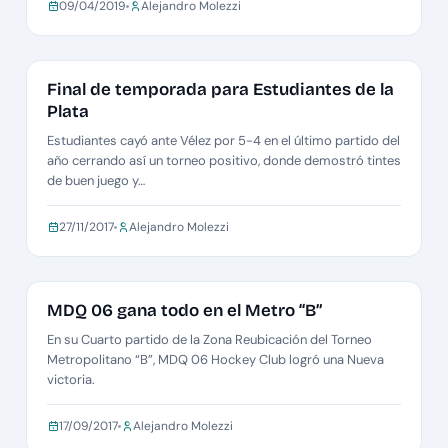
09/04/2019
Alejandro Molezzi
REUBICACIÓN CABALLEROS B
Final de temporada para Estudiantes de la
Plata
Estudiantes cayó ante Vélez por 5-4 en el último partido del
año cerrando así un torneo positivo, donde demostró tintes
de buen juego y…
27/11/2017
Alejandro Molezzi
REUBICACIÓN B CABALLEROS
MDQ 06 gana todo en el Metro “B”
En su Cuarto partido de la Zona Reubicación del Torneo
Metropolitano “B”, MDQ 06 Hockey Club logró una Nueva
victoria.
17/09/2017
Alejandro Molezzi