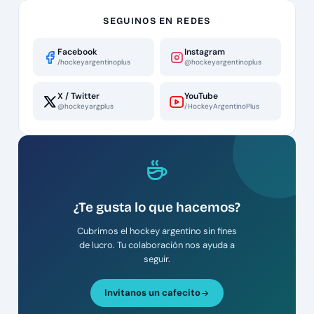
SEGUINOS EN REDES
Facebook
Instagram
/hockeyargentinoplus
@hockeyargentinoplus
X / Twitter
YouTube
@hockeyargplus
/HockeyArgentinoPlus
¿Te gusta lo que hacemos?
Cubrimos el hockey argentino sin fines
de lucro. Tu colaboración nos ayuda a
seguir.
Invitanos un cafecito