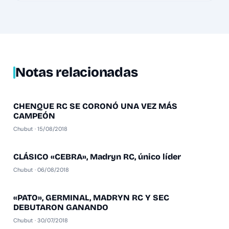
Notas relacionadas
CHENQUE RC SE CORONÓ UNA VEZ MÁS
CHUBUT DAMAS
CAMPEÓN
Chubut · 15/08/2018
CLÁSICO «CEBRA», Madryn RC, único líder
CHUBUT DAMAS
Chubut · 06/08/2018
«PATO», GERMINAL, MADRYN RC Y SEC
CHUBUT DAMAS
DEBUTARON GANANDO
Chubut · 30/07/2018