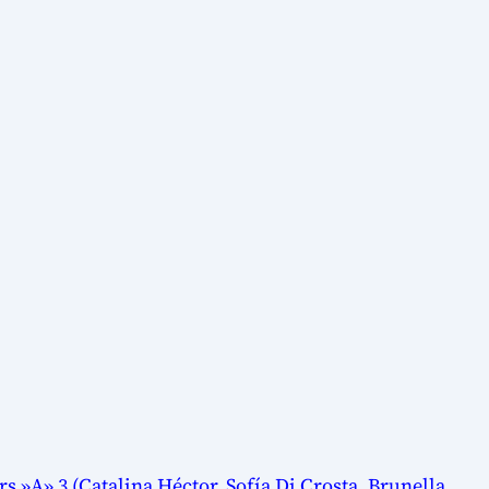
 »A» 3 (Catalina Héctor, Sofía Di Crosta, Brunella