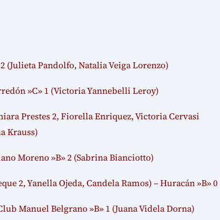
 (Julieta Pandolfo, Natalia Veiga Lorenzo)
rredón »C» 1 (Victoria Yannebelli Leroy)
ara Prestes 2, Fiorella Enriquez, Victoria Cervasi
na Krauss)
iano Moreno »B» 2 (Sabrina Bianciotto)
eque 2, Yanella Ojeda, Candela Ramos) – Huracán »B» 0
 Club Manuel Belgrano »B» 1 (Juana Videla Dorna)