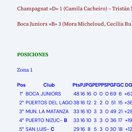
Champagnat »D» 1 (Camila Cacheiro) – Tristán 
Boca Juniors »B» 3 (Mora Micheloud, Cecilia Ru
POSICIONES
Zona 1
Pos
Club
Pts
PJ
PG
PE
PP
SP
GF
GC
D
1°
BOCA JUNIORS
48
16
16
0
0
0
69
6
+6
2°
PUERTOS DEL LAGO
38
16
12
2
2
0
51
15
+3
3°
MUN. LA MATANZA
33
16
10
3
3
0
49
21
+2
4°
PUERTO NIZUC-
B
33
16
10
3
3
0
36
17
+1
5°
SAN LUIS-
C
29
16
8
5
3
0
30
18
+1