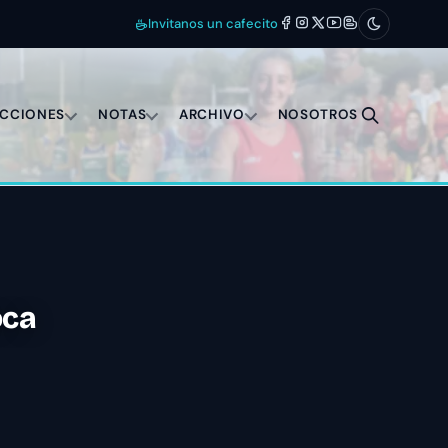
Invitanos un cafecito
ECCIONES
NOTAS
ARCHIVO
NOSOTROS
oca