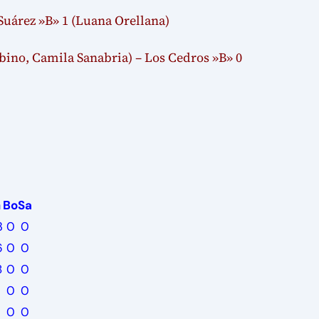
Suárez »B» 1 (Luana Orellana)
bino, Camila Sanabria) – Los Cedros »B» 0
G
Bo
Sa
3
0
0
6
0
0
8
0
0
9
0
0
2
0
0