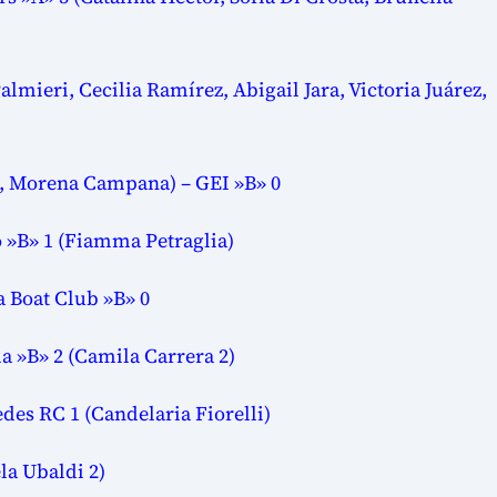
lmieri, Cecilia Ramírez, Abigail Jara, Victoria Juárez,
o, Morena Campana) – GEI »B» 0
o »B» 1 (Fiamma Petraglia)
a Boat Club »B» 0
la »B» 2 (Camila Carrera 2)
des RC 1 (Candelaria Fiorelli)
la Ubaldi 2)