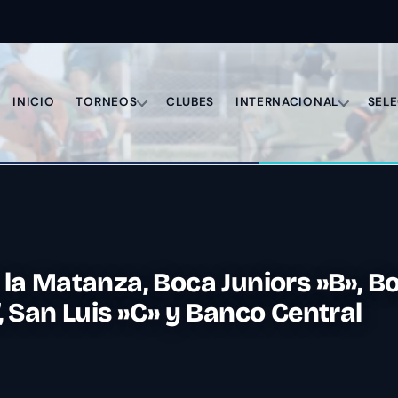
INICIO
TORNEOS
CLUBES
INTERNACIONAL
SEL
 la Matanza, Boca Juniors »B», B
’, San Luis »C» y Banco Central