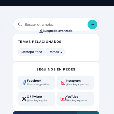
Búsqueda avanzada
TEMAS RELACIONADOS
Metropolitano
Damas G
SEGUINOS EN REDES
Facebook
Instagram
/hockeyargentinoplus
@hockeyargentinoplus
X / Twitter
YouTube
@hockeyargplus
/HockeyArgentinoPlus