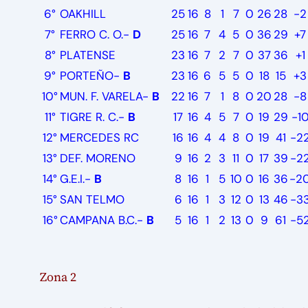
6°
OAKHILL
25
16
8
1
7
0
26
28
-2
7°
FERRO C. O.-
D
25
16
7
4
5
0
36
29
+7
8°
PLATENSE
23
16
7
2
7
0
37
36
+1
9°
PORTEÑO-
B
23
16
6
5
5
0
18
15
+3
10°
MUN. F. VARELA-
B
22
16
7
1
8
0
20
28
-8
11°
TIGRE R. C.-
B
17
16
4
5
7
0
19
29
-1
12°
MERCEDES RC
16
16
4
4
8
0
19
41
-2
13°
DEF. MORENO
9
16
2
3
11
0
17
39
-2
14°
G.E.I.-
B
8
16
1
5
10
0
16
36
-2
15°
SAN TELMO
6
16
1
3
12
0
13
46
-3
16°
CAMPANA B.C.-
B
5
16
1
2
13
0
9
61
-5
Zona 2