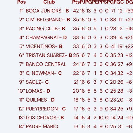
Pos
Club
Pts
PJ
PG
PE
PP
SP
GF
GC
DG
1°
BOCA JUNIORS-
B
42
16
13
3
0
0
71
12
+5
2°
C.M. BELGRANO-
B
35
16
10
5
1
0
38
11
+2
3°
RACING CLUB-
B
35
16
10
5
1
0
28
12
+16
4°
CHAMPAGNAT-
D
33
16
10
3
3
0
39
14
+2
5°
VICENTINOS-
B
33
16
10
3
3
0
41
19
+2
6°
TRISTAN SUAREZ-
B
25
16
7
4
5
0
35
23
+12
7°
BANCO CENTRAL
24
16
7
3
6
0
36
27
+9
8°
C. NEWMAN-
C
22
16
7
1
8
0
34
32
+2
9°
SAGLZ-
C
21
16
6
3
7
0
20
26
-6
10°
LOMAS-
D
20
16
5
5
6
0
25
28
-3
11°
QUILMES-
D
18
16
5
3
8
0
23
20
+3
12°
PUEYRREDON-
C
17
16
5
2
9
0
34
25
+9
13°
LOS CEDROS-
B
14
16
4
2
10
0
14
24
-10
14°
PADRE MARIO
13
16
3
4
9
0
25
31
-6